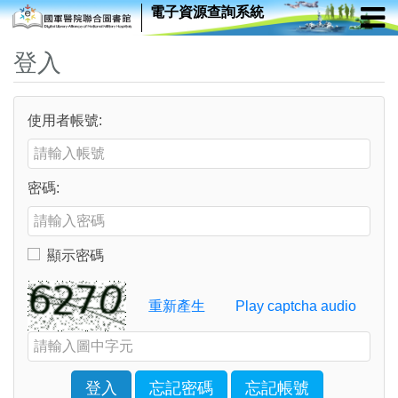
電子資源查詢系統
登入
使用者帳號:
Enter your username or email address
密碼:
Enter your password
顯示密碼
Toggle to show or hide your password
Verification Code
重新產生
Play captcha audio
Enter the characters shown in the image above
登入
忘記密碼
忘記帳號