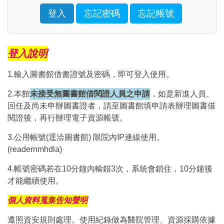
Enter the characters shown in the image above
登入
忘記密碼
忘記帳號
Click to sign in with your username and password
登入說明
1.輸入圖書館借書證號及密碼，即可登入使用。
2.本館
未接受無圖書館借閱證人員之申請
，如是新進人員、
回任及尚未申辦圖書證者，請至圖書館填申請表辦理圖書借
閱證後，再行辦理電子資源帳號。
3.公用帳號(逕洽圖書館) 限院內IP連線使用。
(readernmhdla)
4.帳號密碼若在10分鐘內輸錯3次，系統會鎖住，10分鐘後
才能繼續使用。
個人資料蒐集告知聲明
遵照資安規則處理。使用紀錄做為醫院管理、資源採購依據