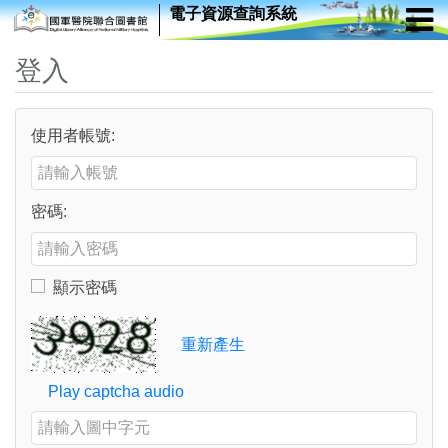
電子資源查詢系統
登入
使用者帳號:
Enter your username or email address
密碼:
Enter your password
顯示密碼
Toggle to show or hide your password
Verification Code
重新產生
Play captcha audio